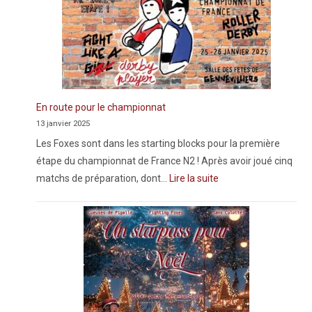
l
i
s
s
e
z
En route pour le championnat
13 janvier 2025
p
Les Foxes sont dans les starting blocks pour la première
a
étape du championnat de France N2 ! Après avoir joué cinq
s
matchs de préparation, dont…
Lire la suite
c
e
c
h
a
m