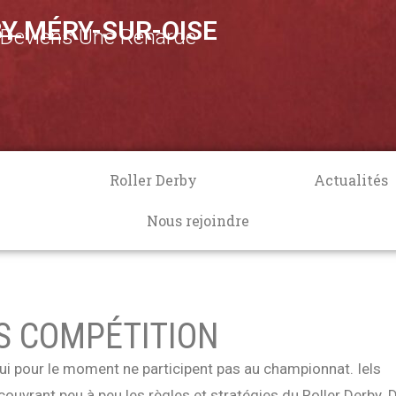
__
Y MÉRY-SUR-OISE
, Deviens Une Renarde
Roller Derby
Actualités
Nous rejoindre
S COMPÉTITION
ui pour le moment ne participent pas au championnat. Iels
ouvrant peu à peu les règles et stratégies du Roller Derby. 