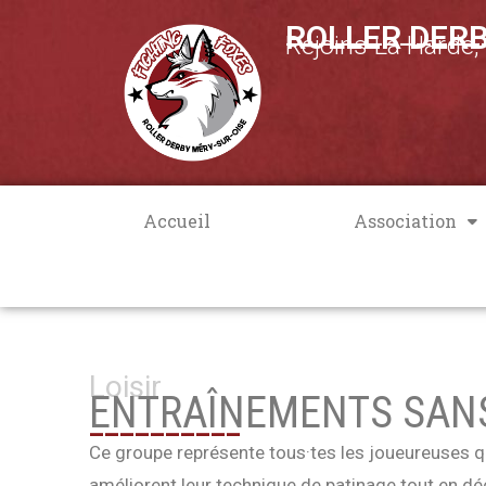
____________
ROLLER DERB
Rejoins La Harde
Accueil
Association
Loisir
ENTRAÎNEMENTS SAN
__________
Ce groupe représente tous·tes les joueureuses q
améliorent leur technique de patinage tout en déc